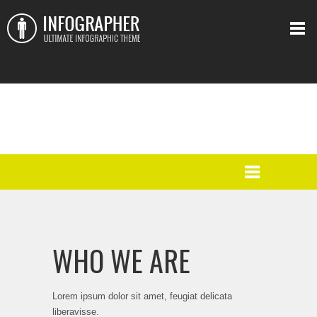
2
1
3
2
4
3
5
4
WHO WE ARE
Lorem ipsum dolor sit amet, feugiat delicata
liberavisse.