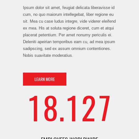
6
0
5
Ipsum dolor sit amet, feugiat delicata liberavisse id
cum, no quo maiorum intellegebat, liber regione eu
sit. Mea cu case ludus integre, vide viderer eleifend
ex mea. His at soluta regione diceret, cum et atqui
placerat petentium. Per amet nonumy periculis ei.
Deleniti apeirian temporibus eam cu, ad mea ipsum
0
7
0
1
6
sadipscing, sed ex assum omnium contentiones.
Nobis suavitate moderatius.
LEARN MORE
1
8
.
1
2
7