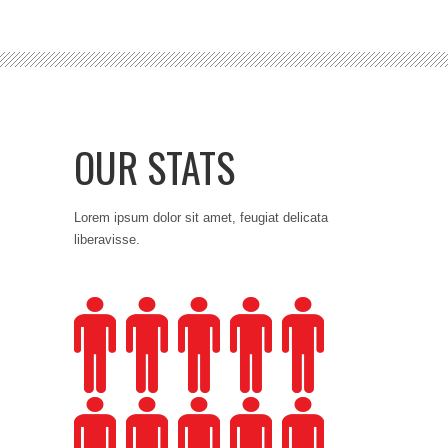
2
1
OUR STATS
3
2
Lorem ipsum dolor sit amet, feugiat delicata
liberavisse.
4
3