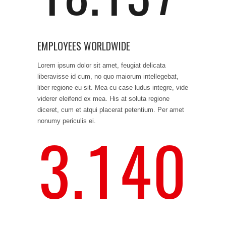
1
2
EMPLOYEES WORLDWIDE
2
0
3
Lorem ipsum dolor sit amet, feugiat delicata
liberavisse id cum, no quo maiorum intellegebat,
liber regione eu sit. Mea cu case ludus integre, vide
viderer eleifend ex mea. His at soluta regione
diceret, cum et atqui placerat petentium. Per amet
nonumy periculis ei.
3
.
1
4
0