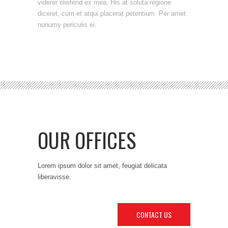
viderer eleifend ex mea. His at soluta regione
diceret, cum et atqui placerat petentium. Per amet
nonumy periculis ei.
OUR OFFICES
Lorem ipsum dolor sit amet, feugiat delicata
liberavisse.
CONTACT US